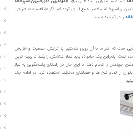
انه
آشنا کنیم. بنابراین ایده هایی برای
جدیدترین دکوراسیون آشپزخانه
مدرن و آشپزخانه ساده را جمع آوری کرده ایم. اگر علاقه مند به طراحی
م
انه
را در تارامید ببینید.
م
م
م
یی است که اکثر ما با آن روبرو هستیم. با افزایش جمعیت و افزایش
 است. بنابراین یک خانواده باید تمام تلاشش را بکند تا بهینه ترین
م
مکن چیدمان را انجام دهد. با این حال در راستای پاسخگویی به نیاز
م
وان از تمام کنج ها و فضاهای مختلف استفاده کرد. در ادامه چند
نیم.
م
ق
ق
ف
ف