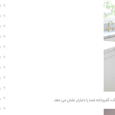
ف
ط
ط
ط
ط
ط
س
س
ر
ر
 آشپزخانه شما را دلبازتر نشان می دهد.
ج