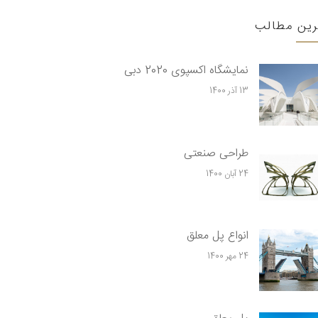
رین مطالب
نمایشگاه اکسپوی 2020 دبی
13 آذر 1400
طراحی صنعتی
24 آبان 1400
انواع پل معلق
24 مهر 1400