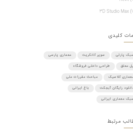
3D Studio Max (1
ات کلیدی
بک پارتی
سوپر کانکریت
معماری پارسی
ل معلق
طراحی داخلی فروشگاه
عماری کلاسیک
مباحث مقررات ملی
انلود رایگان آبجکت
باغ ایرانی
بک معماری ایرانی
الب مرتبط