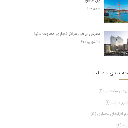
پل معلق
8 مهر 1400
معرفی برخی مراکز تجاری معروف دنیا
20 شهریور 1400
ته بندی مطالب
رودی ساختمان (2)
ایپر مارکت (1)
رم افزارهای معماری (5)
وزه (2)