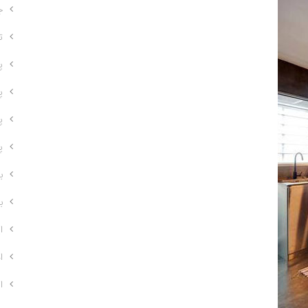
ج
ت
پل
پ
پل
پ
ب
با
ا
ا
ا