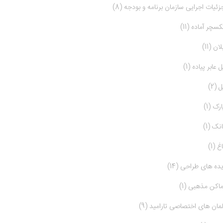
زئیات اجرایی سازمان برنامه و بودجه (8)
کسچر آماده (11)
ان (11)
ل عابر پیاده (1)
 (2)
ارک (1)
انک (1)
غ (1)
یده های طراحی (14)
ماکن مذهبی (1)
لمان های اختصاصی تارامید (9)