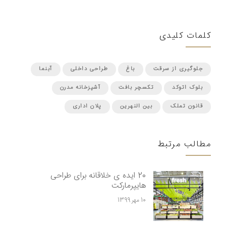
کلمات کلیدی
جلوگیری از سرقت
باغ
طراحی داخلی
آبنما
بلوک اتوکد
تکسچر بافت
آشپزخانه مدرن
قانون تملک
بین النهرین
پلان اداری
مطالب مرتبط
20 ایده ی خلاقانه برای طراحی
هایپرمارکت
10 مهر 1399