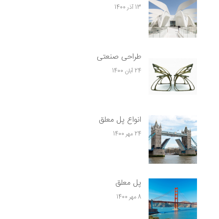
13 آذر 1400
طراحی صنعتی
24 آبان 1400
انواع پل معلق
24 مهر 1400
پل معلق
8 مهر 1400