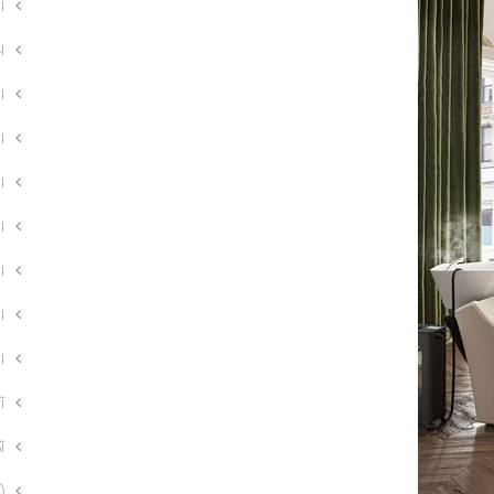
ا
اخ
ا
ا
ا
ا
ا
ا
ا
آ
آ
)