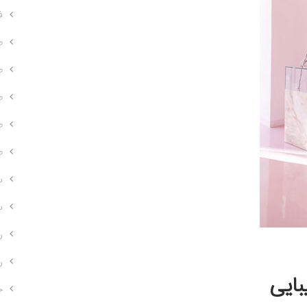
ف
ط
ط
ط
ط
ط
س
س
ر
ر
بایی
ج