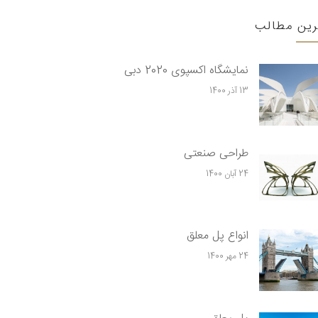
رین مطالب
نمایشگاه اکسپوی 2020 دبی
13 آذر 1400
طراحی صنعتی
24 آبان 1400
انواع پل معلق
24 مهر 1400