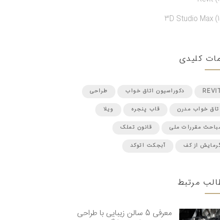
3D Studio Max (1
ات کلیدی
REVI
دکوراسیون اتاق خواب
طراحی
تاق خواب مدرن
قاب پنجره
ویلا
باحث مقررات ملی
قانون تملک
رمایش از کف
آبجکت اتوکد
الب مرتبط
معرفی 5 سالن زیبایی با طراحی