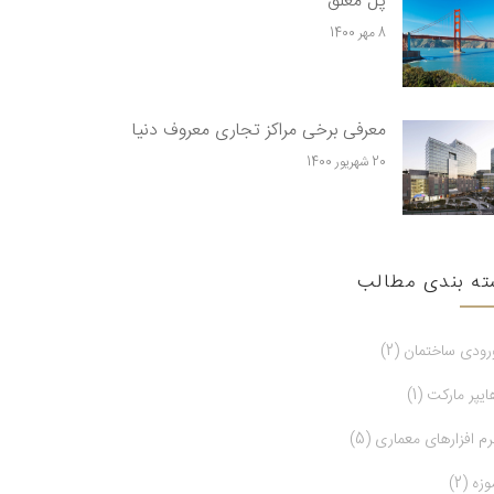
پل معلق
8 مهر 1400
معرفی برخی مراکز تجاری معروف دنیا
20 شهریور 1400
ته بندی مطالب
رودی ساختمان (2)
ایپر مارکت (1)
رم افزارهای معماری (5)
وزه (2)