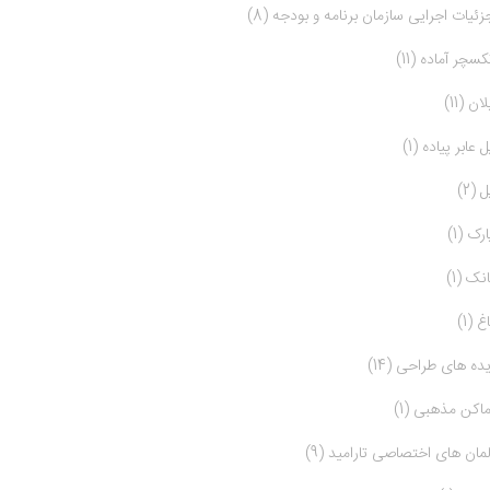
زئیات اجرایی سازمان برنامه و بودجه (8)
کسچر آماده (11)
ان (11)
ل عابر پیاده (1)
 (2)
ارک (1)
انک (1)
غ (1)
یده های طراحی (14)
ماکن مذهبی (1)
لمان های اختصاصی تارامید (9)