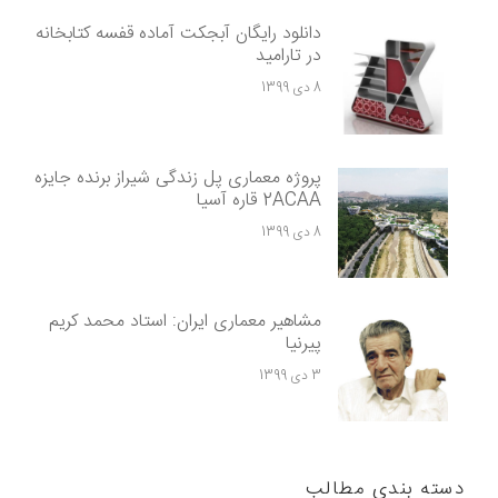
دانلود رایگان آبجکت آماده قفسه کتابخانه
در تارامید
8 دی 1399
پروژه معماری پل زندگی شیراز برنده جایزه
2ACAA قاره آسیا
8 دی 1399
مشاهیر معماری ایران: استاد محمد کریم
پیرنیا
3 دی 1399
دسته بندی مطالب