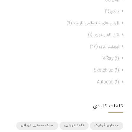
بالکن (1)
المان های اختصاصی تارامید (9)
اتاق ناهار خوری (1)
آبجکت آماده (27)
V-Ray (1)
Sketch up (1)
Autocad (1)
کلمات کلیدی
معماری گوتیک
کاغذ دیواری
سبک معماری ایرانی