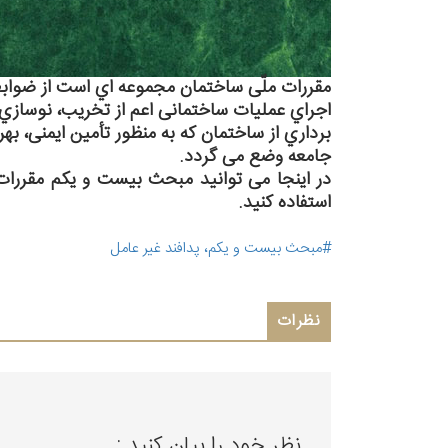
ﻣﻘﺮرات ﻣﻠّﯽ ﺳﺎﺧﺘﻤﺎن ﻣﺠﻤﻮﻋﻪ اي اﺳﺖ از ﺿﻮاﺑﻂ 
اﺟﺮاي ﻋﻤﻠﯿﺎت ﺳﺎﺧﺘﻤﺎﻧﯽ اﻋﻢ از ﺗﺨﺮﯾﺐ، ﻧﻮﺳﺎزي، 
ﺑﺮداري از ﺳﺎﺧﺘﻤﺎن ﮐﻪ ﺑﻪ ﻣﻨﻈﻮر ﺗﺄﻣﯿﻦ اﯾﻤﻨﯽ، 
ﺟﺎﻣﻌﻪ وﺿﻊ ﻣﯽ ﮔﺮدد.
در اینجا می توانید مبحث بیست و یکم مقررات
استفاده کنید.
#مبحث بیست و یکم، پدافند غیر عامل
نظرات
نظر خود را بیان کنید :