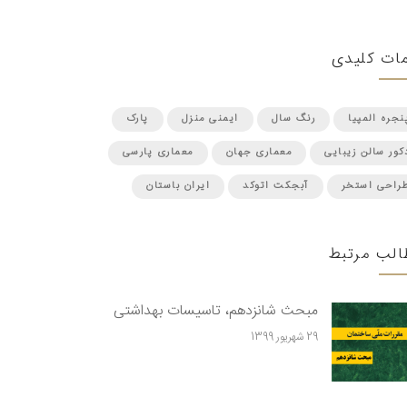
ات کلیدی
نجره المپیا
رنگ سال
ایمنی منزل
پارک
کور سالن زیبایی
معماری جهان
معماری پارسی
راحی استخر
آبجکت اتوکد
ایران باستان
الب مرتبط
مبحث شانزدهم، تاسیسات بهداشتی
29 شهریور 1399