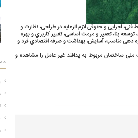
ﻓﻨﯽ، اﺟﺮاﯾﯽ و ﺣﻘﻮﻗﯽ ﻻزم اﻟﺮﻋﺎﯾﻪ در ﻃﺮاﺣﯽ، ﻧﻈﺎرت و
ﺗﻮﺳﻌﻪ ﺑﻨﺎ، ﺗﻌﻤﯿﺮ و ﻣﺮﻣﺖ اﺳﺎﺳﯽ، ﺗﻐﯿﯿﺮ ﮐﺎرﺑﺮي و ﺑﻬﺮه
ﺑﻬﺮه دﻫﯽ ﻣﻨﺎﺳﺐ، آﺳﺎﯾﺶ، ﺑﻬﺪاﺷﺖ و ﺻﺮﻓﻪ اﻗﺘﺼﺎدي ﻓﺮد و
 ملی ساختمان مربوط به پدافند غیر عامل را مشاهده و
دس
و
ه
ن
م
م