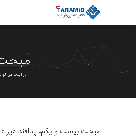
مبحث 
در اینجا می توا
مبحث بیست و یکم، پدافند غیر عا