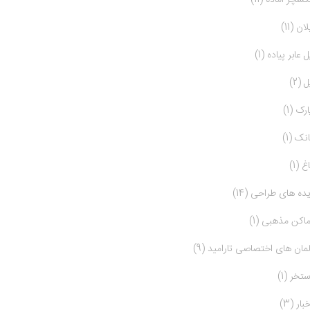
کسچر آماده (11)
ان (11)
ل عابر پیاده (1)
 (2)
ارک (1)
انک (1)
غ (1)
یده های طراحی (14)
ماکن مذهبی (1)
لمان های اختصاصی تارامید (9)
ستخر (1)
بار (3)