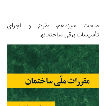
مبحث سیزدهم، ﻃﺮح و اﺟﺮاي
ﺗﺄﺳﻴﺴﺎت ﺑﺮﻗﻲ ﺳﺎﺧﺘﻤﺎﻧﻬﺎ