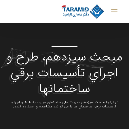
مبحث سیزدهم، ﻃﺮح و
اﺟﺮاي ﺗﺄﺳﻴﺴﺎت ﺑﺮﻗﻲ
ﺳﺎﺧﺘﻤﺎﻧﻬﺎ
در اینجا مبحث سیزدهم مقررات ملی ساختمان مربوط به طرح و اجرای
تاسیسات برقی ساختمان ها را می توانید مشاهده و استفاده کنید.