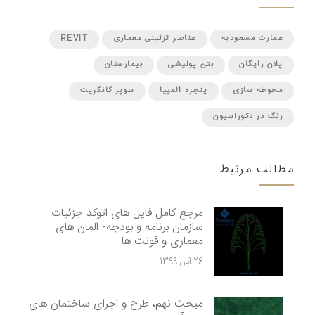
عمارت مسعودیه
عناصر تزئینی معماری
REVIT
پلان رایگان
بتن پولیشی
بیمارستان
محوطه سازی
پنجره المپیا
سوپر کانکریت
رنگ در دکوراسیون
مطالب مرتبط
مرجع کامل فایل های اتوکد جزئیات
سازمان برنامه و بودجه- المان های
معماری و فونت ها
26 آبان 1399
مبحث نهم، طرح و اجرای ساختمان های