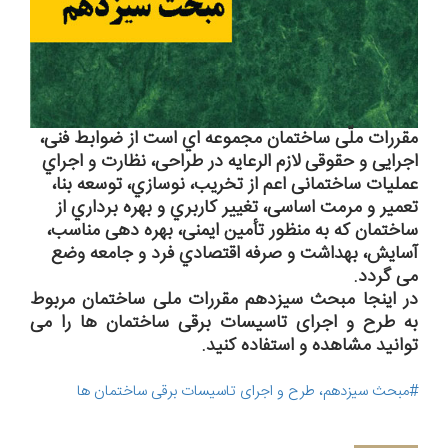
ﻣﻘﺮرات ﻣﻠّﯽ ﺳﺎﺧﺘﻤﺎن ﻣﺠﻤﻮﻋﻪ اي اﺳﺖ از ﺿﻮاﺑﻂ ﻓﻨﯽ،
اﺟﺮاﯾﯽ و ﺣﻘﻮﻗﯽ ﻻزم اﻟﺮﻋﺎﯾﻪ در ﻃﺮاﺣﯽ، ﻧﻈﺎرت و اﺟﺮاي
ﻋﻤﻠﯿﺎت ﺳﺎﺧﺘﻤﺎﻧﯽ اﻋﻢ از ﺗﺨﺮﯾﺐ، ﻧﻮﺳﺎزي، ﺗﻮﺳﻌﻪ ﺑﻨﺎ،
ﺗﻌﻤﯿﺮ و ﻣﺮﻣﺖ اﺳﺎﺳﯽ، ﺗﻐﯿﯿﺮ ﮐﺎرﺑﺮي و ﺑﻬﺮه ﺑﺮداري از
ﺳﺎﺧﺘﻤﺎن ﮐﻪ ﺑﻪ ﻣﻨﻈﻮر ﺗﺄﻣﯿﻦ اﯾﻤﻨﯽ، ﺑﻬﺮه دﻫﯽ ﻣﻨﺎﺳﺐ،
آﺳﺎﯾﺶ، ﺑﻬﺪاﺷﺖ و ﺻﺮﻓﻪ اﻗﺘﺼﺎدي ﻓﺮد و ﺟﺎﻣﻌﻪ وﺿﻊ
ﻣﯽ ﮔﺮدد.
در اینجا مبحث سیزدهم مقررات ملی ساختمان مربوط
به طرح و اجرای تاسیسات برقی ساختمان ها را می
توانید مشاهده و استفاده کنید.
#مبحث سیزدهم، طرح و اجرای تاسیسات برقی ساختمان ها