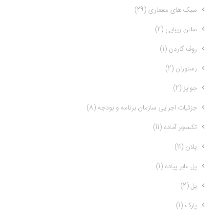
سبک های معماری (29)
سالن زیبایی (2)
روف گاردن (1)
رستوران (2)
جوایز (2)
جزئیات اجرایی سازمان برنامه و بودجه (8)
تکسچر آماده (11)
پلان (11)
پل عابر پیاده (1)
پل (2)
پارک (1)