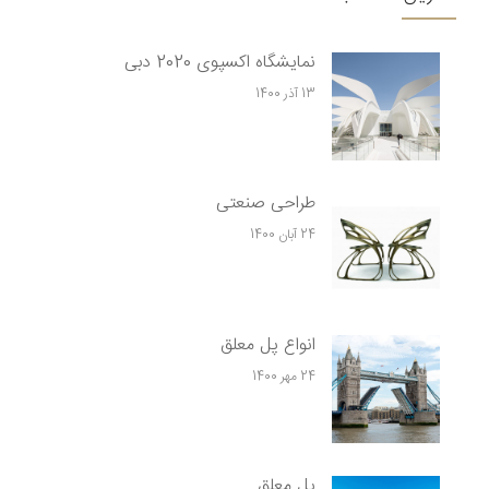
نمایشگاه اکسپوی 2020 دبی
13 آذر 1400
طراحی صنعتی
24 آبان 1400
انواع پل معلق
24 مهر 1400
پل معلق