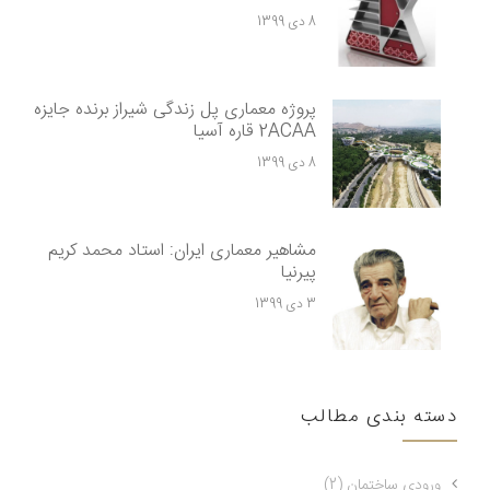
8 دی 1399
پروژه معماری پل زندگی شیراز برنده جایزه
2ACAA قاره آسیا
8 دی 1399
مشاهیر معماری ایران: استاد محمد کریم
پیرنیا
3 دی 1399
دسته بندی مطالب
ورودی ساختمان (2)