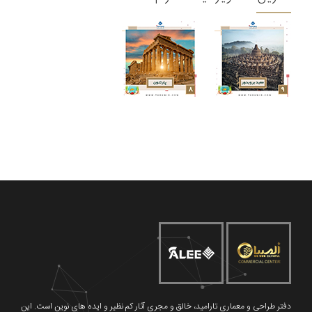
دفتر طراحی و معماری تارامید، خالق و مجری آثار کم نظیر و ایده های نوین است. این