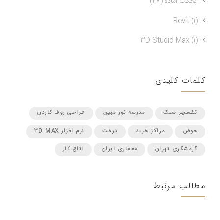
آبجکت آماده (27)
Revit (1)
3D Studio Max (1)
کلمات کلیدی
تکسچر سنگ
مدرسه نور مبین
طراحی روف گاردن
حوض
مراکز خرید
درخت
نرم افزار 3D MAX
گردشگری تهران
معماری ایران
اتاق كار
مطالب مرتبط